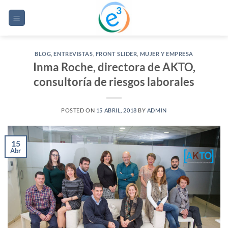
Saltar
al
contenido
BLOG
,
ENTREVISTAS
,
FRONT SLIDER
,
MUJER Y EMPRESA
Inma Roche, directora de AKTO,
consultoría de riesgos laborales
POSTED ON
15 ABRIL, 2018
BY
ADMIN
15
Abr