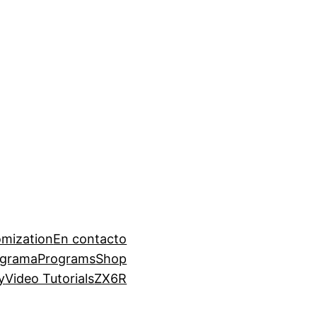
mization
En contacto
ograma
Programs
Shop
y
Video Tutorials
ZX6R