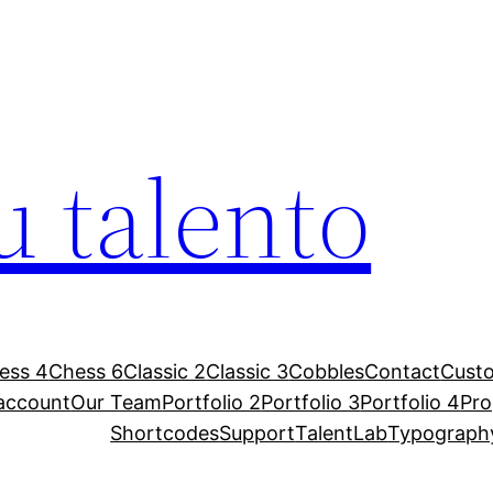
u talento
ess 4
Chess 6
Classic 2
Classic 3
Cobbles
Contact
Custo
account
Our Team
Portfolio 2
Portfolio 3
Portfolio 4
Pr
Shortcodes
Support
TalentLab
Typograph