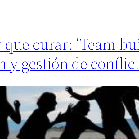
 que curar: ‘Team bui
 y gestión de conflict