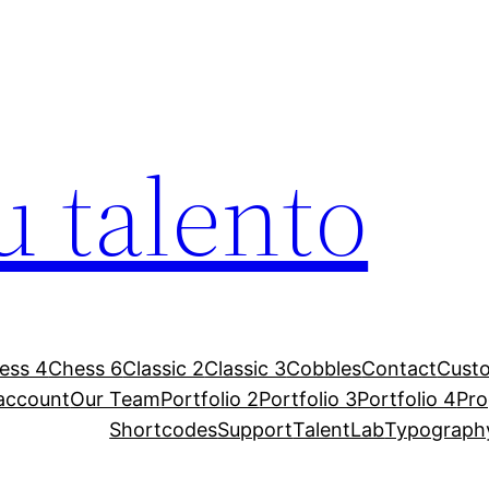
u talento
ess 4
Chess 6
Classic 2
Classic 3
Cobbles
Contact
Custo
account
Our Team
Portfolio 2
Portfolio 3
Portfolio 4
Pr
Shortcodes
Support
TalentLab
Typograph