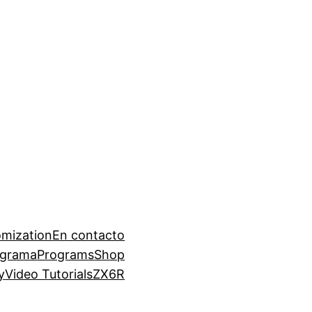
mization
En contacto
ograma
Programs
Shop
y
Video Tutorials
ZX6R