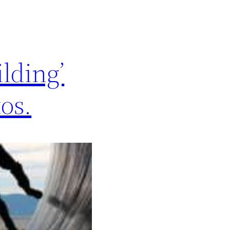
lding’
os.