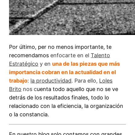
Por último, per no menos importante, te
recomendamos
enfocarte en el
Talento
Estratégico
y en
una de las piezas que más
importancia cobran en la actualidad en el
trabajo
:
la productividad
. Para ello,
Loles
Brito
nos c
uenta todo aquello que no se ve
detrás de los resultados finales, todo lo
relacionado con la eficiencia, la organización
o la constancia.
En nuestro blog solo contamos con grandes