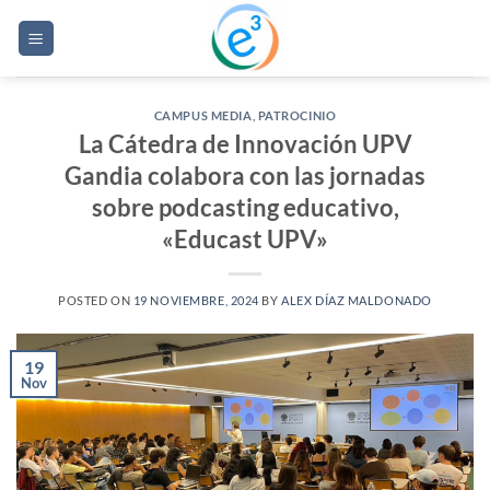
Saltar
al
contenido
CAMPUS MEDIA
,
PATROCINIO
La Cátedra de Innovación UPV
Gandia colabora con las jornadas
sobre podcasting educativo,
«Educast UPV»
POSTED ON
19 NOVIEMBRE, 2024
BY
ALEX DÍAZ MALDONADO
19
Nov