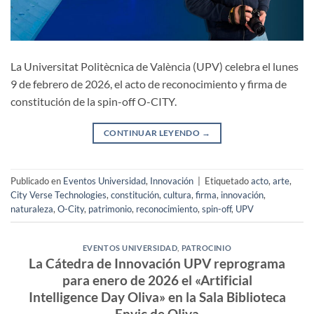
La Universitat Politècnica de València (UPV) celebra el lunes
9 de febrero de 2026, el acto de reconocimiento y firma de
constitución de la spin-off O-CITY.
CONTINUAR LEYENDO
→
Publicado en
Eventos Universidad
,
Innovación
|
Etiquetado
acto
,
arte
,
City Verse Technologies
,
constitución
,
cultura
,
firma
,
innovación
,
naturaleza
,
O-City
,
patrimonio
,
reconocimiento
,
spin-off
,
UPV
EVENTOS UNIVERSIDAD
,
PATROCINIO
La Cátedra de Innovación UPV reprograma
para enero de 2026 el «Artificial
Intelligence Day Oliva» en la Sala Biblioteca
Envic de Oliva