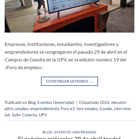
Empresas, instituciones, estudiantes, investigadores y
emprendedores se congregaron el pasado 29 de abril en el
Campus de Gandia de la UPV, en la edición número 19 del
«Foro de empleo».
CONTINUAR LEYENDO
→
Publicado en
Blog
,
Eventos Universidad
|
Etiquetado
2026
,
elevator
pitch
,
empleo
,
emprendimiento
,
Foro e3
,
foro empleo
,
Gandia
,
interview
lab
,
Safor Conecta
,
UPV
BLOG
,
EVENTOS UNIVERSIDAD
El próximo miércoles 29 de abril tendrá