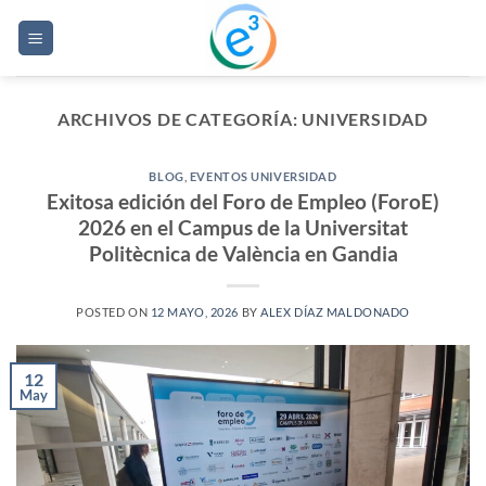
Saltar
al
contenido
ARCHIVOS DE CATEGORÍA:
UNIVERSIDAD
BLOG
,
EVENTOS UNIVERSIDAD
Exitosa edición del Foro de Empleo (ForoE)
2026 en el Campus de la Universitat
Politècnica de València en Gandia
POSTED ON
12 MAYO, 2026
BY
ALEX DÍAZ MALDONADO
12
May