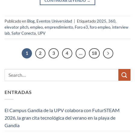
CONTINUAR LEYENDO
→
Publicado en
Blog
,
Eventos Universidad
|
Etiquetado
2025
,
360
,
elevator pitch
,
empleo
,
emprendimiento
,
Foro e3
,
foro empleo
,
interview
lab
,
Safor Conecta
,
UPV
1
2
3
4
…
18
ENTRADAS
El Campus Gandia de la UPV colabora con FuturSTEAM
2026, la gran cita tecnológica del verano en la playa de
Gandia