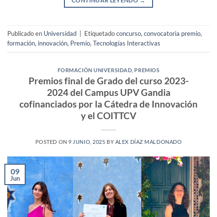
CONTINUAR LEYENDO
→
Publicado en
Universidad
|
Etiquetado
concurso
,
convocatoria premio
,
formación
,
innovación
,
Premio
,
Tecnologías Interactivas
FORMACIÓN UNIVERSIDAD
,
PREMIOS
Premios final de Grado del curso 2023-
2024 del Campus UPV Gandia
cofinanciados por la Cátedra de Innovación
y el COITTCV
POSTED ON
9 JUNIO, 2025
BY
ALEX DÍAZ MALDONADO
09
Jun