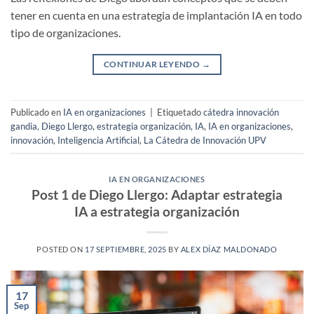
tener en cuenta en una estrategia de implantación IA en todo
tipo de organizaciones.
CONTINUAR LEYENDO
→
Publicado en
IA en organizaciones
|
Etiquetado
cátedra innovación
gandia
,
Diego Llergo
,
estrategia organización
,
IA
,
IA en organizaciones
,
innovación
,
Inteligencia Artificial
,
La Cátedra de Innovación UPV
IA EN ORGANIZACIONES
Post 1 de Diego Llergo: Adaptar estrategia
IA a estrategia organización
POSTED ON
17 SEPTIEMBRE, 2025
BY
ALEX DÍAZ MALDONADO
17
Sep