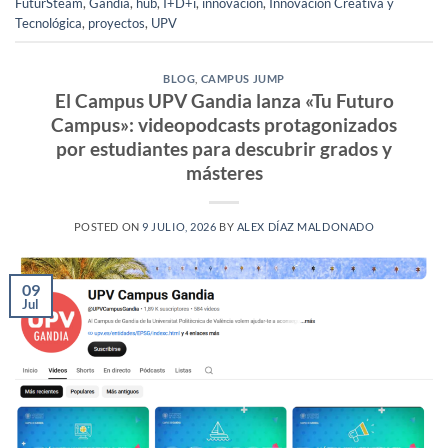
FuturSteam
,
Gandia
,
hub
,
I+D+i
,
innovación
,
Innovación Creativa y
Tecnológica
,
proyectos
,
UPV
BLOG
,
CAMPUS JUMP
El Campus UPV Gandia lanza «Tu Futuro
Campus»: videopodcasts protagonizados
por estudiantes para descubrir grados y
másteres
POSTED ON
9 JULIO, 2026
BY
ALEX DÍAZ MALDONADO
09
Jul