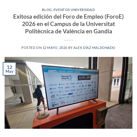
BLOG
,
EVENTOS UNIVERSIDAD
Exitosa edición del Foro de Empleo (ForoE)
2026 en el Campus de la Universitat
Politècnica de València en Gandia
POSTED ON
12 MAYO, 2026
BY
ALEX DÍAZ MALDONADO
12
May