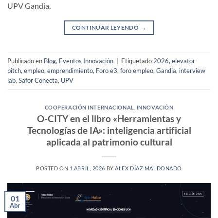
UPV Gandia.
CONTINUAR LEYENDO
→
Publicado en
Blog
,
Eventos Innovación
|
Etiquetado
2026
,
elevator
pitch
,
empleo
,
emprendimiento
,
Foro e3
,
foro empleo
,
Gandia
,
interview
lab
,
Safor Conecta
,
UPV
COOPERACIÓN INTERNACIONAL
,
INNOVACIÓN
O-CITY en el libro «Herramientas y
Tecnologías de IA»: inteligencia artificial
aplicada al patrimonio cultural
POSTED ON
1 ABRIL, 2026
BY
ALEX DÍAZ MALDONADO
01
Abr