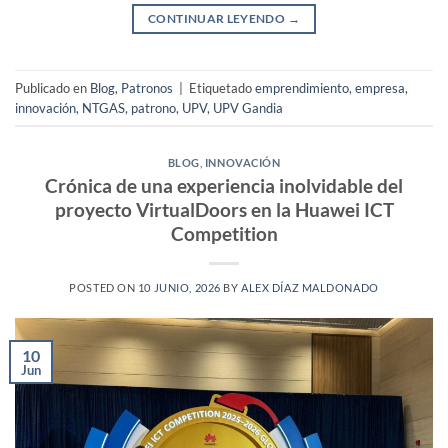
CONTINUAR LEYENDO
→
Publicado en
Blog
,
Patronos
|
Etiquetado
emprendimiento
,
empresa
,
innovación
,
NTGAS
,
patrono
,
UPV
,
UPV Gandia
BLOG
,
INNOVACIÓN
Crónica de una experiencia inolvidable del
proyecto VirtualDoors en la Huawei ICT
Competition
POSTED ON
10 JUNIO, 2026
BY
ALEX DÍAZ MALDONADO
10
Jun