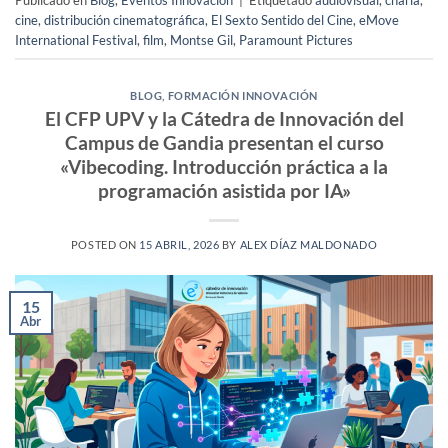
Publicado en
Blog
,
Eventos Innovación
|
Etiquetado
audiovisual
,
charla
,
cine
,
distribución cinematográfica
,
El Sexto Sentido del Cine
,
eMove
International Festival
,
film
,
Montse Gil
,
Paramount Pictures
BLOG
,
FORMACIÓN INNOVACIÓN
El CFP UPV y la Cátedra de Innovación del
Campus de Gandia presentan el curso
«Vibecoding. Introducción práctica a la
programación asistida por IA»
POSTED ON
15 ABRIL, 2026
BY
ALEX DÍAZ MALDONADO
15
Abr