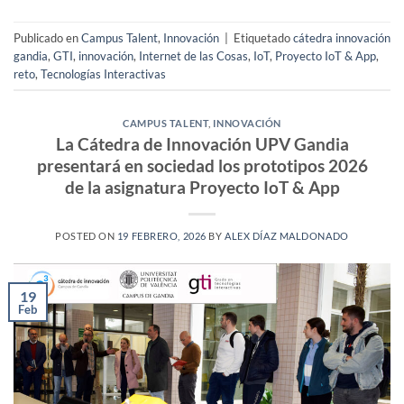
Publicado en
Campus Talent
,
Innovación
|
Etiquetado
cátedra innovación
gandia
,
GTI
,
innovación
,
Internet de las Cosas
,
IoT
,
Proyecto IoT & App
,
reto
,
Tecnologías Interactivas
CAMPUS TALENT
,
INNOVACIÓN
La Cátedra de Innovación UPV Gandia
presentará en sociedad los prototipos 2026
de la asignatura Proyecto IoT & App
POSTED ON
19 FEBRERO, 2026
BY
ALEX DÍAZ MALDONADO
19
Feb