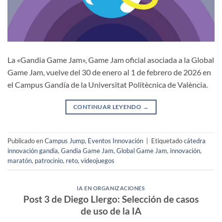
La «Gandia Game Jam», Game Jam oficial asociada a la Global
Game Jam, vuelve del 30 de enero al 1 de febrero de 2026 en
el Campus Gandía de la Universitat Politècnica de València.
CONTINUAR LEYENDO
→
Publicado en
Campus Jump
,
Eventos Innovación
|
Etiquetado
cátedra
innovación gandia
,
Gandia Game Jam
,
Global Game Jam
,
innovación
,
maratón
,
patrocinio
,
reto
,
videojuegos
IA EN ORGANIZACIONES
Post 3 de Diego Llergo: Selección de casos
de uso de la IA