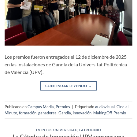
Los premios fueron entregados el 12 de diciembre de 2025
en las instalaciones de Gandia de la Universitat Politècnica
de València (UPV).
CONTINUAR LEYENDO
→
Publicado en
Campus Media
,
Premios
|
Etiquetado
audiovisual
,
Cine al
Minuto
,
formación
,
ganadores
,
Gandia
,
innovación
,
MakingOff
,
Premio
EVENTOS UNIVERSIDAD
,
PATROCINIO
La Cátedra de Innovación UPV reprograma