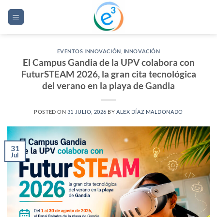
Saltar
al
contenido
EVENTOS INNOVACIÓN
,
INNOVACIÓN
El Campus Gandia de la UPV colabora con
FuturSTEAM 2026, la gran cita tecnológica
del verano en la playa de Gandia
POSTED ON
31 JULIO, 2026
BY
ALEX DÍAZ MALDONADO
31
Jul