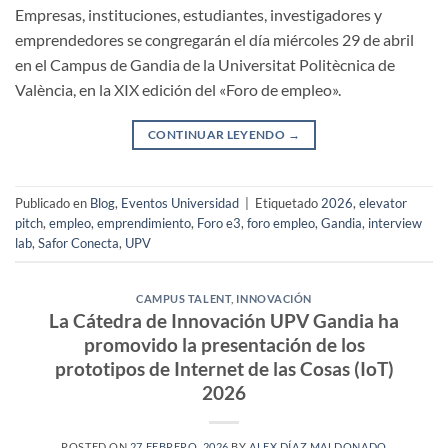
Empresas, instituciones, estudiantes, investigadores y
emprendedores se congregarán el día miércoles 29 de abril
en el Campus de Gandia de la Universitat Politècnica de
València, en la XIX edición del «Foro de empleo».
CONTINUAR LEYENDO
→
Publicado en
Blog
,
Eventos Universidad
|
Etiquetado
2026
,
elevator
pitch
,
empleo
,
emprendimiento
,
Foro e3
,
foro empleo
,
Gandia
,
interview
lab
,
Safor Conecta
,
UPV
CAMPUS TALENT
,
INNOVACIÓN
La Cátedra de Innovación UPV Gandia ha
promovido la presentación de los
prototipos de Internet de las Cosas (IoT)
2026
POSTED ON
27 FEBRERO, 2026
BY
ALEX DÍAZ MALDONADO