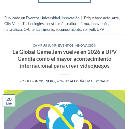
Publicado en
Eventos Universidad
,
Innovación
|
Etiquetado
acto
,
arte
,
City Verse Technologies
,
constitución
,
cultura
,
firma
,
innovación
,
naturaleza
,
O-City
,
patrimonio
,
reconocimiento
,
spin-off
,
UPV
CAMPUS JUMP
,
EVENTOS INNOVACIÓN
La Global Game Jam vuelve en 2026 a UPV
Gandia como el mayor acontecimiento
internacional para crear videojuegos
POSTED ON
20 ENERO, 2026
BY
ALEX DÍAZ MALDONADO
20
Ene