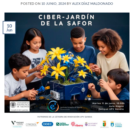
POSTED ON
10 JUNIO, 2024
BY
ALEX DÍAZ MALDONADO
10
Jun