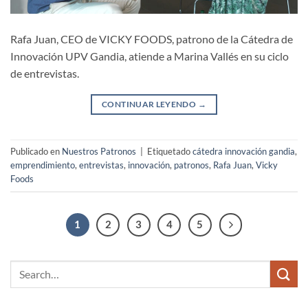
Rafa Juan, CEO de VICKY FOODS, patrono de la Cátedra de
Innovación UPV Gandia, atiende a Marina Vallés en su ciclo
de entrevistas.
CONTINUAR LEYENDO
→
Publicado en
Nuestros Patronos
|
Etiquetado
cátedra innovación gandia
,
emprendimiento
,
entrevistas
,
innovación
,
patronos
,
Rafa Juan
,
Vicky
Foods
1
2
3
4
5