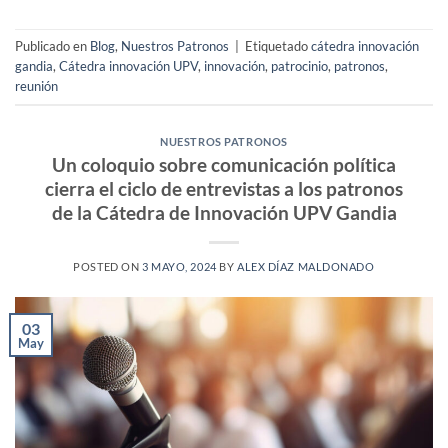
Publicado en
Blog
,
Nuestros Patronos
|
Etiquetado
cátedra innovación
gandia
,
Cátedra innovación UPV
,
innovación
,
patrocinio
,
patronos
,
reunión
NUESTROS PATRONOS
Un coloquio sobre comunicación política
cierra el ciclo de entrevistas a los patronos
de la Cátedra de Innovación UPV Gandia
POSTED ON
3 MAYO, 2024
BY
ALEX DÍAZ MALDONADO
03
May