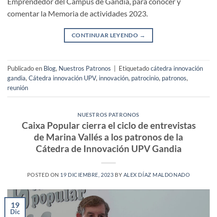
Emprendedor del Campus de Gandia, para conocer y
comentar la Memoria de actividades 2023.
CONTINUAR LEYENDO
→
Publicado en
Blog
,
Nuestros Patronos
|
Etiquetado
cátedra innovación
gandia
,
Cátedra innovación UPV
,
innovación
,
patrocinio
,
patronos
,
reunión
NUESTROS PATRONOS
Caixa Popular cierra el ciclo de entrevistas
de Marina Vallés a los patronos de la
Cátedra de Innovación UPV Gandia
POSTED ON
19 DICIEMBRE, 2023
BY
ALEX DÍAZ MALDONADO
19
Dic