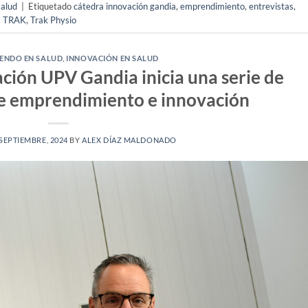
salud
|
Etiquetado
cátedra innovación gandia
,
emprendimiento
,
entrevistas
,
,
TRAK
,
Trak Physio
ENDO EN SALUD
,
INNOVACIÓN EN SALUD
ción UPV Gandia inicia una serie de
re emprendimiento e innovación
 SEPTIEMBRE, 2024
BY
ALEX DÍAZ MALDONADO