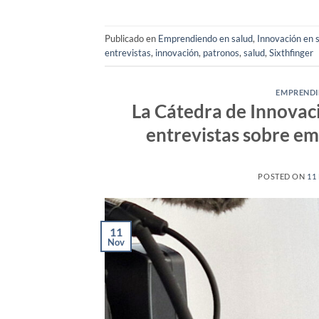
Publicado en
Emprendiendo en salud
,
Innovación en 
entrevistas
,
innovación
,
patronos
,
salud
,
Sixthfinger
EMPRENDI
La Cátedra de Innovac
entrevistas sobre e
POSTED ON
11
11
Nov