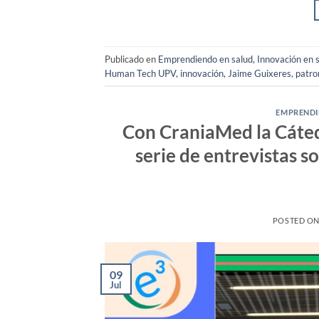
Publicado en
Emprendiendo en salud
,
Innovación en 
Human Tech UPV
,
innovación
,
Jaime Guixeres
,
patro
EMPRENDI
Con CraniaMed la Cáted
serie de entrevistas 
POSTED O
09
Jul