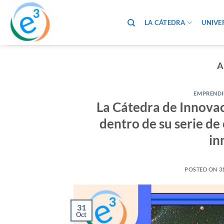
Saltar
al
LA CÁTEDRA
UNIVE
contenido
A
EMPRENDI
La Cátedra de Innova
dentro de su serie d
in
POSTED ON
3
31
Oct