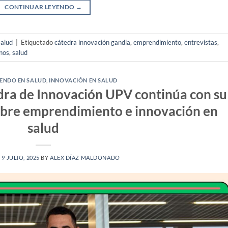
CONTINUAR LEYENDO
→
salud
|
Etiquetado
cátedra innovación gandia
,
emprendimiento
,
entrevistas
,
nos
,
salud
ENDO EN SALUD
,
INNOVACIÓN EN SALUD
ra de Innovación UPV continúa con su
sobre emprendimiento e innovación en
salud
N
9 JULIO, 2025
BY
ALEX DÍAZ MALDONADO