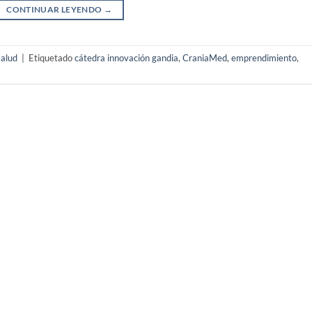
CONTINUAR LEYENDO
→
salud
|
Etiquetado
cátedra innovación gandia
,
CraniaMed
,
emprendimiento
,