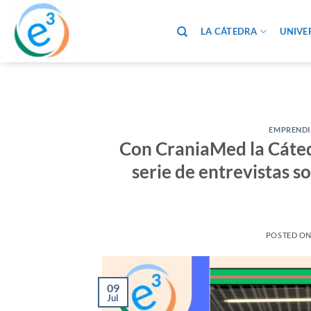
Saltar
al
LA CÁTEDRA
UNIVE
contenido
EMPRENDI
Con CraniaMed la Cáted
serie de entrevistas 
POSTED O
09
Jul