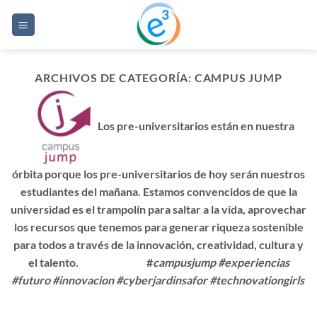
Saltar
al
contenido
ARCHIVOS DE CATEGORÍA:
CAMPUS JUMP
Los
pre-universitarios
están en nuestra
órbita porque los pre-universitarios de hoy serán nuestros
estudiantes del mañana. Estamos convencidos de que la
universidad es el
trampolín
para saltar a la
vida
, aprovechar
los recursos que tenemos para
generar riqueza sostenible
para todos a través de la innovación, creatividad, cultura y
el talento. #
campusjump #experiencias
#futuro #innovacion #cyberjardinsafor #technovationgirls