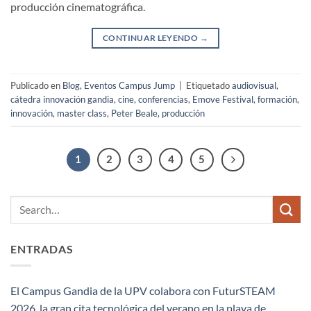
producción cinematográfica.
CONTINUAR LEYENDO
→
Publicado en
Blog
,
Eventos Campus Jump
|
Etiquetado
audiovisual
,
cátedra innovación gandia
,
cine
,
conferencias
,
Emove Festival
,
formación
,
innovación
,
master class
,
Peter Beale
,
producción
1
2
3
4
5
ENTRADAS
El Campus Gandia de la UPV colabora con FuturSTEAM
2026, la gran cita tecnológica del verano en la playa de