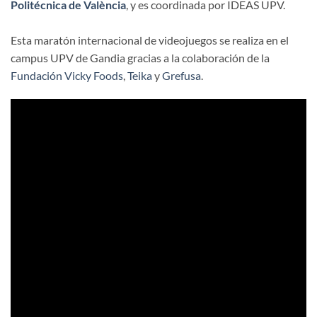
Politécnica de València
, y es coordinada por IDEAS UPV.
Esta maratón internacional de videojuegos se realiza en el
campus UPV de Gandia gracias a la colaboración de la
Fundación Vicky Foods
,
Teika
y
Grefusa
.