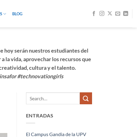
S
BLOG
de hoy serán nuestros estudiantes del
 a la
vida
, aprovechar los recursos que
n, creatividad, cultura y el talento.
nsafor #technovationgirls
ENTRADAS
El Campus Gandia de la UPV