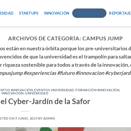
RSIDAD
STARTUPS
INNOVACIÓN
PROGRAMAS
REPORTAJE
ARCHIVOS DE CATEGORÍA:
CAMPUS JUMP
ios
están en nuestra órbita porque los pre-universitarios 
encidos de que la universidad es el
trampolín
para saltar
r riqueza sostenible
para todos a través de la innovació
mpusjump #experiencias #futuro #innovacion #cyberjardi
ENTOS INNOVACIÓN
,
EVENTOS UNIVERSIDAD
,
FORMACIÓN INNOVACIÓN
,
INNOVACIÓN
,
UNIVERSIDAD
el Cyber-Jardín de la Safor
STED ON
9 JUNIO, 2019
BY
ADMIN