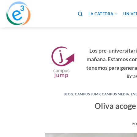
Saltar
al
LA CÁTEDRA
UNIVE
contenido
Los
pre-universitar
mañana. Estamos conv
tenemos para
genera
#
ca
BLOG
,
CAMPUS JUMP
,
CAMPUS MEDIA
,
EV
Oliva acoge 
PO