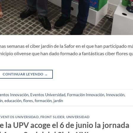
as semanas el ciber jardín de la Safor en el que han participado m
nicipio olivense que han dado formado a fantásticas ciber flores q
CONTINUAR LEYENDO
→
entos Innovación
,
Eventos Universidad
,
Formación Innovación
,
Innovación
,
in
,
educación
,
flores
,
formación
,
jardín
EVENTOS UNIVERSIDAD
,
FRONT SLIDER
,
UNIVERSIDAD
 la UPV acoge el 6 de junio la jornada