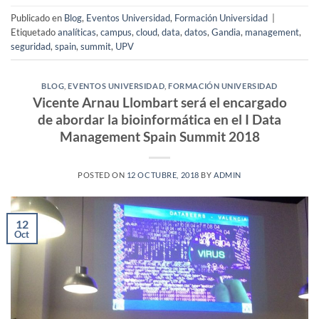
Publicado en
Blog
,
Eventos Universidad
,
Formación Universidad
|
Etiquetado
analíticas
,
campus
,
cloud
,
data
,
datos
,
Gandia
,
management
,
seguridad
,
spain
,
summit
,
UPV
BLOG
,
EVENTOS UNIVERSIDAD
,
FORMACIÓN UNIVERSIDAD
Vicente Arnau Llombart será el encargado
de abordar la bioinformática en el I Data
Management Spain Summit 2018
POSTED ON
12 OCTUBRE, 2018
BY
ADMIN
12
Oct