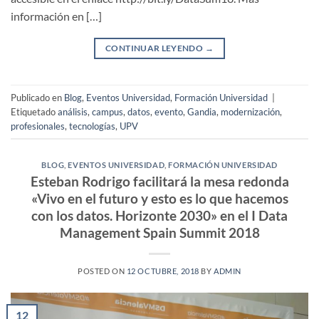
información en […]
CONTINUAR LEYENDO
→
Publicado en
Blog
,
Eventos Universidad
,
Formación Universidad
|
Etiquetado
análisis
,
campus
,
datos
,
evento
,
Gandia
,
modernización
,
profesionales
,
tecnologías
,
UPV
BLOG
,
EVENTOS UNIVERSIDAD
,
FORMACIÓN UNIVERSIDAD
Esteban Rodrigo facilitará la mesa redonda
«Vivo en el futuro y esto es lo que hacemos
con los datos. Horizonte 2030» en el I Data
Management Spain Summit 2018
POSTED ON
12 OCTUBRE, 2018
BY
ADMIN
12