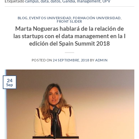
Etiquetado
campus
,
data
,
datos
,
Gandia
,
management
,
UPV
BLOG
,
EVENTOS UNIVERSIDAD
,
FORMACIÓN UNIVERSIDAD
,
FRONT SLIDER
Marta Nogueras hablará de la relación de
las startups con el data management en la I
edición del Spain Summit 2018
POSTED ON
24 SEPTIEMBRE, 2018
BY
ADMIN
24
Sep