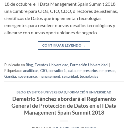
18 de octubre, el I Data Management Spain Summit 2018;
una cumbre para CIOs, CTO, CDO, directores de Sistemas,
científicos de Datos que implementan tecnologías
emergentes para resolver nuevos desafíos tecnológicos y
alinearse con nuevas oportunidades de negocio.
CONTINUAR LEYENDO
→
Publicado en
Blog
,
Eventos Universidad
,
Formación Universidad
|
Etiquetado
analíticas
,
CIO
,
consultoría
,
data
,
empresarios
,
empresas
,
Gandia
,
governance
,
management
,
seguridad
,
tecnologías
BLOG
,
EVENTOS UNIVERSIDAD
,
FORMACIÓN UNIVERSIDAD
Demetrio Sánchez abordará el Reglamento
General de Protección de Datos en el I Data
Management Spain Summit 2018
POSTED ON
2 OCTUBRE, 2018
BY
ADMIN