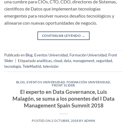
una cumbre para CIOs, CTO, CDO, directores de Sistemas,
científicos de Datos que implementan tecnologías
emergentes para resolver nuevos desafíos tecnológicos y
alinearse con nuevas oportunidades de negocio.
CONTINUAR LEYENDO
→
Publicado en
Blog
,
Eventos Universidad
,
Formación Universidad
,
Front
Slider
|
Etiquetado
analíticas
,
cloud
,
data
,
management
,
seguridad
,
tecnología
,
TeleMadrid
,
televisión
BLOG
,
EVENTOS UNIVERSIDAD
,
FORMACIÓN UNIVERSIDAD
,
FRONT SLIDER
El experto en Data Governance, Luis
Malagón, se suma a los ponentes del I Data
Management Spain Summit 2018
POSTED ON
2 OCTUBRE, 2018
BY
ADMIN