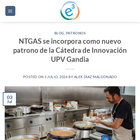
Saltar
al
contenido
BLOG
,
PATRONOS
NTGAS se incorpora como nuevo
patrono de la Cátedra de Innovación
UPV Gandia
POSTED ON
3 JULIO, 2026
BY
ALEX DÍAZ MALDONADO
03
Jul