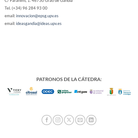
C/ Paranimf, 1.
46730 Grao de Gandia
Tel. (+34) 96 284 93 00
email:
innovacion@epsg.upv.es
email:
ideasgandia@ideas.upv.es
PATRONOS DE LA CÁTEDRA: