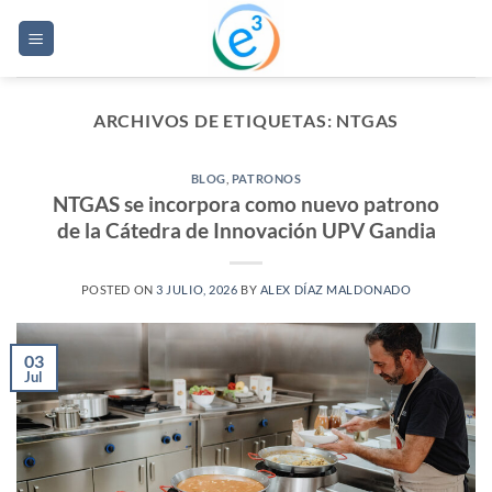
Saltar
al
contenido
ARCHIVOS DE ETIQUETAS:
NTGAS
BLOG
,
PATRONOS
NTGAS se incorpora como nuevo patrono
de la Cátedra de Innovación UPV Gandia
POSTED ON
3 JULIO, 2026
BY
ALEX DÍAZ MALDONADO
03
Jul