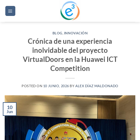
Saltar
al
contenido
BLOG
,
INNOVACIÓN
Crónica de una experiencia
inolvidable del proyecto
VirtualDoors en la Huawei ICT
Competition
POSTED ON
10 JUNIO, 2026
BY
ALEX DÍAZ MALDONADO
10
Jun