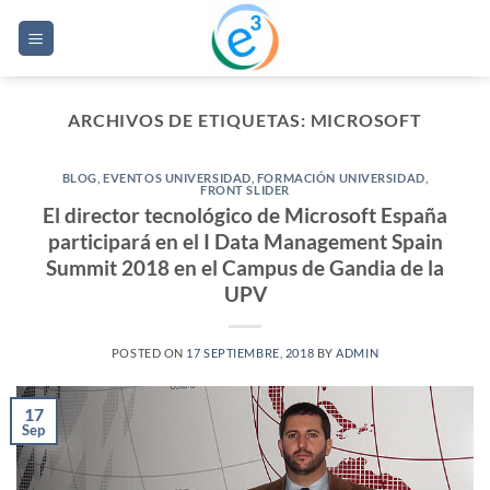
Saltar
al
contenido
ARCHIVOS DE ETIQUETAS:
MICROSOFT
BLOG
,
EVENTOS UNIVERSIDAD
,
FORMACIÓN UNIVERSIDAD
,
FRONT SLIDER
El director tecnológico de Microsoft España
participará en el I Data Management Spain
Summit 2018 en el Campus de Gandia de la
UPV
POSTED ON
17 SEPTIEMBRE, 2018
BY
ADMIN
17
Sep