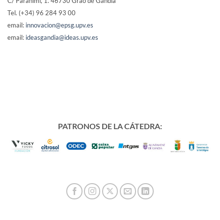
C/ Paranimf, 1.
46730 Grao de Gandia
Tel. (+34) 96 284 93 00
email:
innovacion@epsg.upv.es
email:
ideasgandia@ideas.upv.es
PATRONOS DE LA CÁTEDRA: