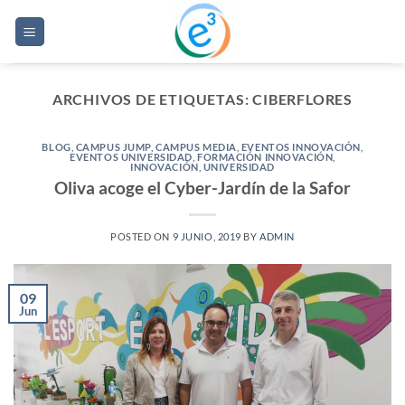
Saltar
al
contenido
ARCHIVOS DE ETIQUETAS:
CIBERFLORES
BLOG
,
CAMPUS JUMP
,
CAMPUS MEDIA
,
EVENTOS INNOVACIÓN
,
EVENTOS UNIVERSIDAD
,
FORMACIÓN INNOVACIÓN
,
INNOVACIÓN
,
UNIVERSIDAD
Oliva acoge el Cyber-Jardín de la Safor
POSTED ON
9 JUNIO, 2019
BY
ADMIN
09
Jun