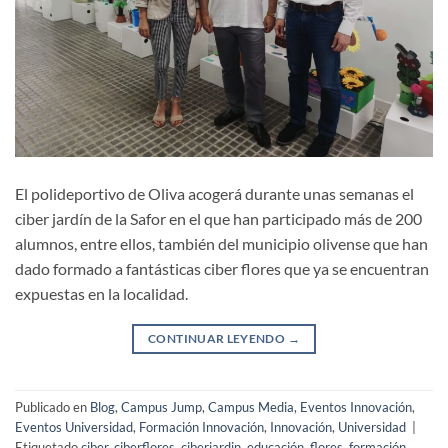
El polideportivo de Oliva acogerá durante unas semanas el
ciber jardín de la Safor en el que han participado más de 200
alumnos, entre ellos, también del municipio olivense que han
dado formado a fantásticas ciber flores que ya se encuentran
expuestas en la localidad.
CONTINUAR LEYENDO
→
Publicado en
Blog
,
Campus Jump
,
Campus Media
,
Eventos Innovación
,
Eventos Universidad
,
Formación Innovación
,
Innovación
,
Universidad
|
Etiquetado
ciber
,
ciberflores
,
ciberjardin
,
educación
,
flores
,
formación
,