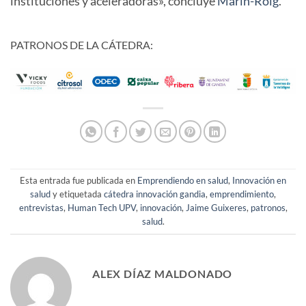
instituciones y aceleradoras», concluye
Marín-Roig
.
PATRONOS DE LA CÁTEDRA:
Esta entrada fue publicada en
Emprendiendo en salud
,
Innovación en
salud
y etiquetada
cátedra innovación gandia
,
emprendimiento
,
entrevistas
,
Human Tech UPV
,
innovación
,
Jaime Guixeres
,
patronos
,
salud
.
ALEX DÍAZ MALDONADO