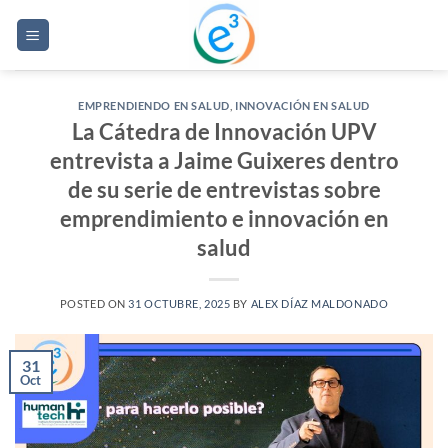
Saltar
al
contenido
EMPRENDIENDO EN SALUD
,
INNOVACIÓN EN SALUD
La Cátedra de Innovación UPV
entrevista a Jaime Guixeres dentro
de su serie de entrevistas sobre
emprendimiento e innovación en
salud
POSTED ON
31 OCTUBRE, 2025
BY
ALEX DÍAZ MALDONADO
31
Oct