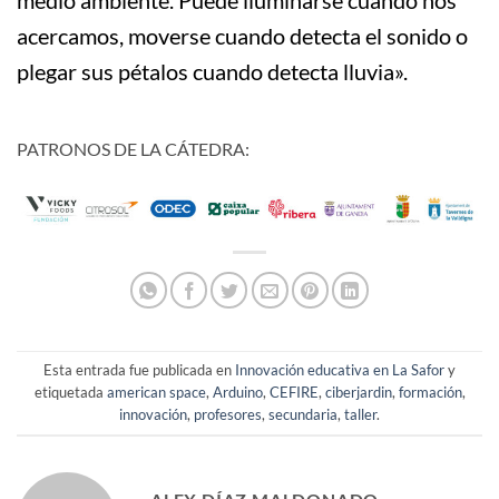
medio ambiente. Puede iluminarse cuando nos
acercamos, moverse cuando detecta el sonido o
plegar sus pétalos cuando detecta lluvia».
PATRONOS DE LA CÁTEDRA:
Esta entrada fue publicada en
Innovación educativa en La Safor
y
etiquetada
american space
,
Arduino
,
CEFIRE
,
ciberjardin
,
formación
,
innovación
,
profesores
,
secundaria
,
taller
.