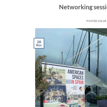
Networking sessi
POSTED ON
28
28
Nov