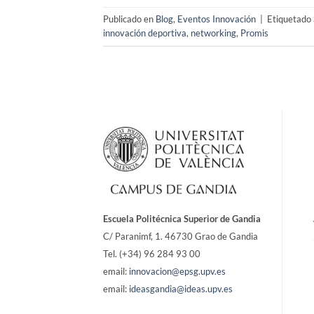
Publicado en
Blog
,
Eventos Innovación
|
Etiquetado
innovación deportiva
,
networking
,
Promis
Escuela Politécnica Superior de Gandia
C/ Paranimf, 1.
46730 Grao de Gandia
Tel. (+34) 96 284 93 00
email:
innovacion@epsg.upv.es
email:
ideasgandia@ideas.upv.es