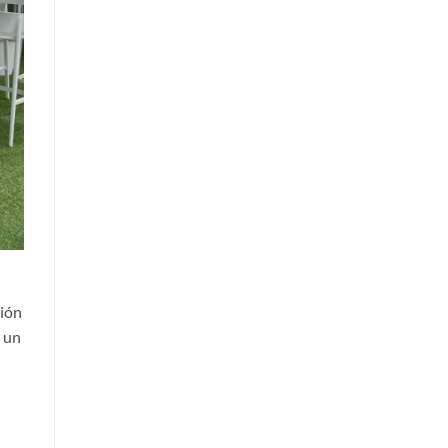
ción
 un