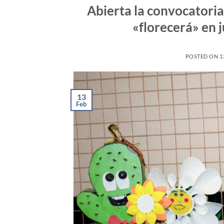
Abierta la convocatoria 
«florecerá» en 
POSTED ON
1
13
Feb