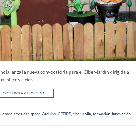
ia lanza la nueva convocatoria para el Ciber-jardín dirigida a
chiller y ciclos.
CONTINUAR LEYENDO
→
quetado
american space
,
Arduino
,
CEFIRE
,
ciberjardin
,
formación
,
innovación
,