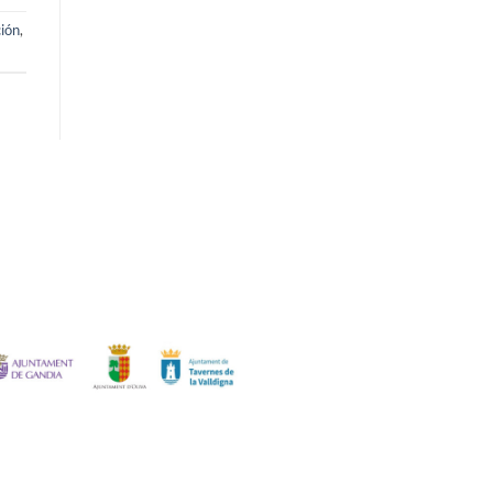
ión
,