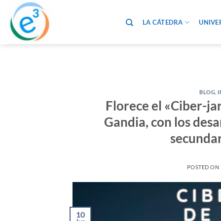
Saltar
al
LA CÁTEDRA
UNIVE
contenido
BLOG
,
Florece el «Ciber-j
Gandia, con los des
secundar
POSTED ON
10