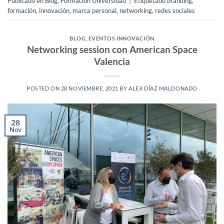
Publicado en
Blog
,
Formación Universidad
|
Etiquetado
branding
,
formación
,
innovación
,
marca personal
,
networking
,
redes sociales
BLOG
,
EVENTOS INNOVACIÓN
Networking session con American Space
Valencia
POSTED ON
28 NOVIEMBRE, 2021
BY
ALEX DÍAZ MALDONADO
28
Nov