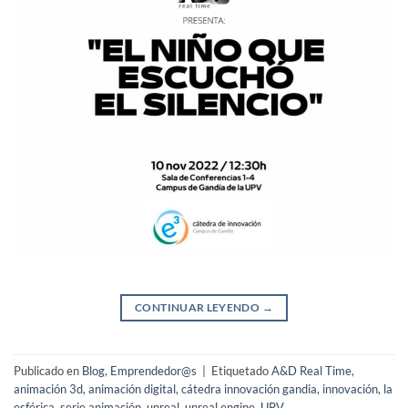
CONTINUAR LEYENDO
→
Publicado en
Blog
,
Emprendedor@s
|
Etiquetado
A&D Real Time
,
animación 3d
,
animación digital
,
cátedra innovación gandia
,
innovación
,
la
esférica
,
serie animación
,
unreal
,
unreal engine
,
UPV