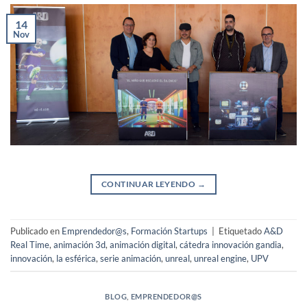
14
Nov
CONTINUAR LEYENDO
→
Publicado en
Emprendedor@s
,
Formación Startups
|
Etiquetado
A&D
Real Time
,
animación 3d
,
animación digital
,
cátedra innovación gandia
,
innovación
,
la esférica
,
serie animación
,
unreal
,
unreal engine
,
UPV
BLOG
,
EMPRENDEDOR@S