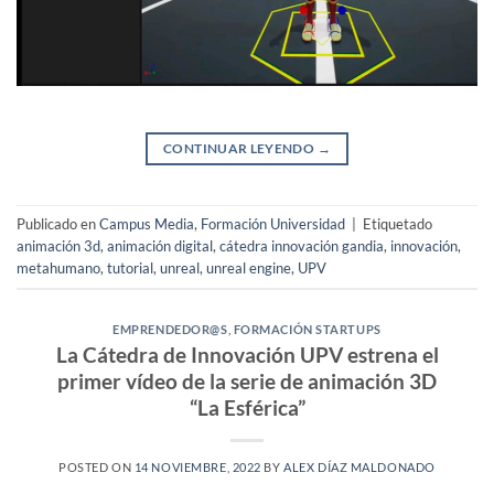
CONTINUAR LEYENDO
→
Publicado en
Campus Media
,
Formación Universidad
|
Etiquetado
animación 3d
,
animación digital
,
cátedra innovación gandia
,
innovación
,
metahumano
,
tutorial
,
unreal
,
unreal engine
,
UPV
EMPRENDEDOR@S
,
FORMACIÓN STARTUPS
La Cátedra de Innovación UPV estrena el
primer vídeo de la serie de animación 3D
“La Esférica”
POSTED ON
14 NOVIEMBRE, 2022
BY
ALEX DÍAZ MALDONADO