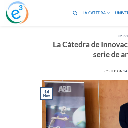
Saltar
al
LA CÁTEDRA
UNIVE
contenido
EMPR
La Cátedra de Innovac
serie de a
POSTED ON
14
14
Nov