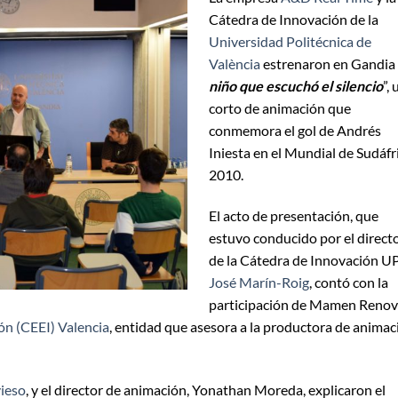
Cátedra de Innovación de la
Universidad Politécnica de
València
estrenaron en Gandia 
niño que escuchó el silencio
”, 
corto de animación que
conmemora el gol de Andrés
Iniesta en el Mundial de Sudáfr
2010.
El acto de presentación, que
estuvo conducido por el direct
de la Cátedra de Innovación U
José Marín-Roig
, contó con la
participación de Mamen Renov
n (CEEI) Valencia
, entidad que asesora a la productora de animac
ieso
, y el director de animación, Yonathan Moreda, explicaron el