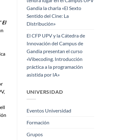
tendrá lugar en el Campus UPV
Gandia la charla «El Sexto
Sentido del Cine: La
“
El
Distribución»
un
El CFP UPV y la Cátedra de
Innovación del Campus de
Gandia presentan el curso
ica
«Vibecoding. Introducción
práctica a la programación
asistida por IA»
or
PV,
UNIVERSIDAD
ell
Eventos Universidad
ión
Formación
Grupos