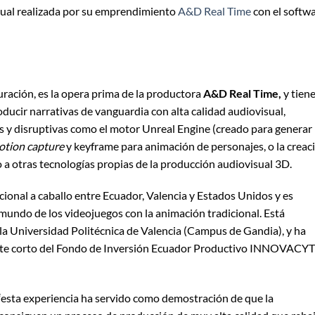
sual realizada por su emprendimiento
A&D Real Time
con el softw
ración, es la opera prima de la productora
A&D Real Time,
y tien
ucir narrativas de vanguardia con alta calidad audiovisual,
s y disruptivas como el motor Unreal Engine (creado para generar
otion capture
y keyframe para animación de personajes, o la creac
to a otras tecnologías propias de la producción audiovisual 3D.
ional a caballo entre Ecuador, Valencia y Estados Unidos y es
 mundo de los videojuegos con la animación tradicional. Está
la Universidad Politécnica de Valencia (Campus de Gandia), y ha
 este corto del Fondo de Inversión Ecuador Productivo INNOVACYT
 “esta experiencia ha servido como demostración de que la