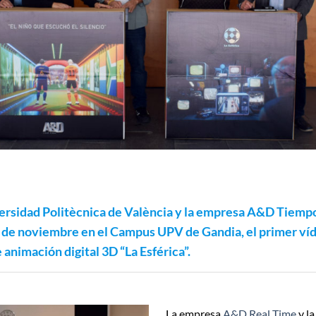
versidad Politècnica de València y la empresa A&D Tiemp
0 de noviembre en el Campus UPV de Gandia, el primer ví
e animación digital 3D “La Esférica”.
La empresa
A&D Real Time
y la