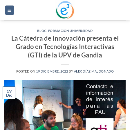
Saltar
al
contenido
BLOG
,
FORMACIÓN UNIVERSIDAD
La Cátedra de Innovación presenta el
Grado en Tecnologías Interactivas
(GTI) de la UPV de Gandia
POSTED ON
19 DICIEMBRE, 2022
BY
ALEX DÍAZ MALDONADO
19
Dic