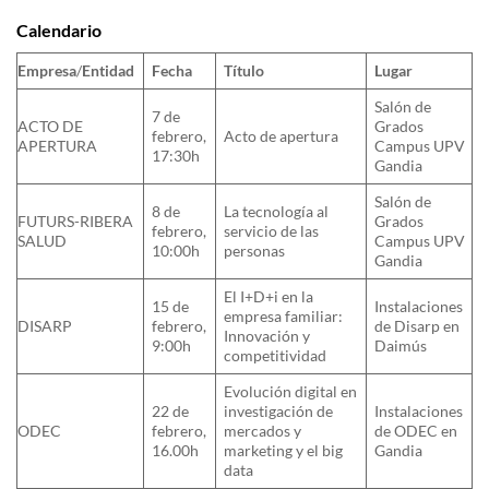
Calendario
Empresa
/
Entidad
Fecha
Título
Lugar
Salón de
7 de
ACTO DE
Grados
febrero,
Acto de apertura
APERTURA
Campus UPV
17:30h
Gandia
Salón de
8 de
La tecnología al
FUTURS-RIBERA
Grados
febrero,
servicio de las
SALUD
Campus UPV
10:00h
personas
Gandia
El I+D+i en la
15 de
Instalaciones
empresa familiar:
DISARP
febrero,
de Disarp en
Innovación y
9:00h
Daimús
competitividad
Evolución digital en
22 de
investigación de
Instalaciones
ODEC
febrero,
mercados y
de ODEC en
16.00h
marketing y el big
Gandia
data