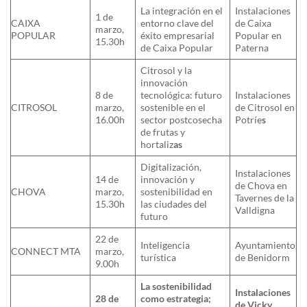
La integración en el
Instalaciones
1 de
CAIXA
entorno clave del
de Caixa
marzo,
POPULAR
éxito empresarial
Popular en
15.30h
de Caixa Popular
Paterna
Citrosol y la
innovación
8 de
tecnológica: futuro
Instalaciones
CITROSOL
marzo,
sostenible en el
de Citrosol en
16.00h
sector postcosecha
Potríe
s
de frutas y
hortaliz
as
Digitalización,
Instalaciones
14 de
innovación y
de Chova en
CHOVA
marzo,
sostenibilidad en
Tavernes de la
15.30h
las ciudades del
Valldigna
futuro
22 de
Inteligencia
Ayuntamiento
CONNECT MTA
marzo,
turística
de Benidorm
9.00h
La sostenibilidad
Instalaciones
28 de
como estrategia;
de Vicky