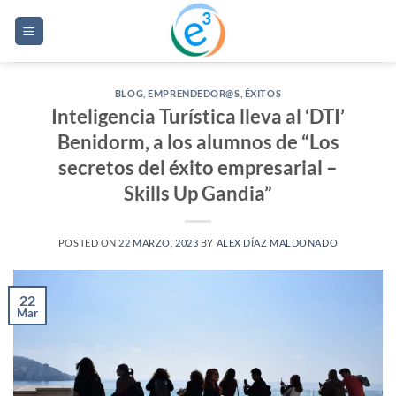
Saltar
al
contenido
BLOG
,
EMPRENDEDOR@S
,
ÉXITOS
Inteligencia Turística lleva al ‘DTI’
Benidorm, a los alumnos de “Los
secretos del éxito empresarial –
Skills Up Gandia”
POSTED ON
22 MARZO, 2023
BY
ALEX DÍAZ MALDONADO
22
Mar