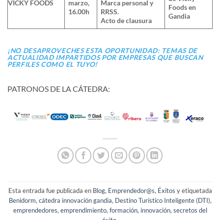
VICKY FOODS
marzo,
Marca personal y
Foods en
16.00h
RRSS.
Gandia
Acto de clausura
¡NO DESAPROVECHES ESTA OPORTUNIDAD: TEMAS DE
ACTUALIDAD IMPARTIDOS POR EMPRESAS QUE BUSCAN
PERFILES COMO EL TUYO!
PATRONOS DE LA CÁTEDRA:
Esta entrada fue publicada en
Blog
,
Emprendedor@s
,
Éxitos
y etiquetada
Benidorm
,
cátedra innovación gandia
,
Destino Turístico Inteligente (DTI)
,
emprendedores
,
emprendimiento
,
formación
,
innovación
,
secretos del
éxito
.