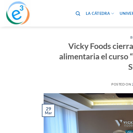
Saltar
al
LA CÁTEDRA
UNIVE
contenido
B
Vicky Foods cierr
alimentaria el curso 
S
POSTED ON
29
Mar