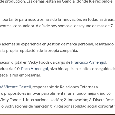
s de producción. Las demás, están en Gandia (donde fue recibido el
importante para nosotros ha sido la innovación, en todas las áreas.
mente al consumidor. A día de hoy somos el desayuno de más de 7
 además su experiencia en gestión de marca personal, resaltando
a la propia reputación de la propia compañía.
mación digital en Vicky Foods», a cargo de
Francisco Armengol
,
ndustria 4.0.
Paco Armengol
, hizo hincapié en el hito conseguido d
esde la red empresarial.
sé Vicente Castell
, responsable de Relaciones Externas y
ro propósito es innovar para alimentar un mundo mejor», indicó
Vicky Foods: 1. Internacionalización; 2. Innovación; 3. Diversificac
s; 6. Activaciones de marketing; 7. Responsabilidad social corporati