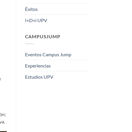
Éxitos
I+D+i UPV
CAMPUSJUMP
Eventos Campus Jump
Experiencias
Estudios UPV
e
ión;
va.