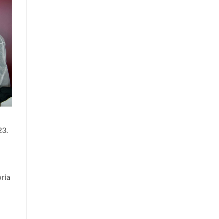
23.
oria