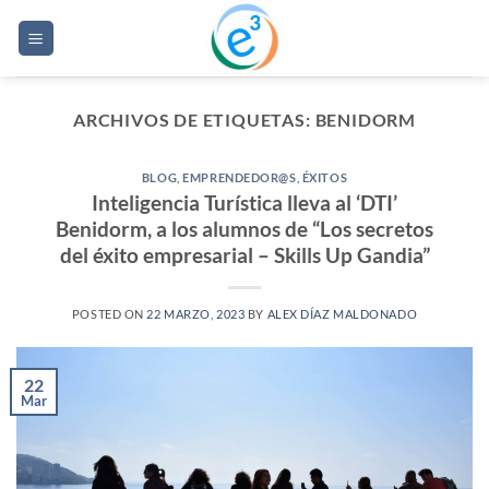
Saltar
al
contenido
ARCHIVOS DE ETIQUETAS:
BENIDORM
BLOG
,
EMPRENDEDOR@S
,
ÉXITOS
Inteligencia Turística lleva al ‘DTI’
Benidorm, a los alumnos de “Los secretos
del éxito empresarial – Skills Up Gandia”
POSTED ON
22 MARZO, 2023
BY
ALEX DÍAZ MALDONADO
22
Mar