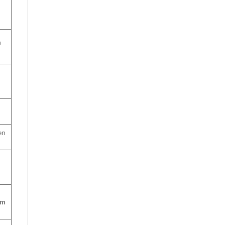
n
n
en
n
rm