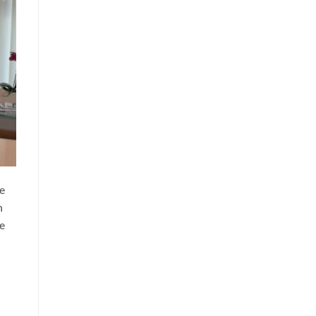
de
n
le