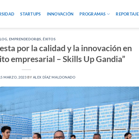
RSIDAD
STARTUPS
INNOVACIÓN
PROGRAMAS
REPORTAJE
LOG
,
EMPRENDEDOR@S
,
ÉXITOS
sta por la calidad y la innovación en
ito empresarial – Skills Up Gandia”
15 MARZO, 2023
BY
ALEX DÍAZ MALDONADO