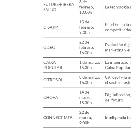
8 de
FUTURS-RIBERA
febrero,
La tecnología 
SALUD
10:00h
15 de
El I+D+i en la
DISARP
febrero,
competitivida
9:00h
22 de
Evolución digi
ODEC
febrero,
marketing y el
16.00h
CAIXA
1 de marzo,
La integración
POPULAR
15.30h
Caixa Popular
8 de marzo,
Citrosol y la 
CITROSOL
16.00h
el sector post
14 de
Digitalización
CHOVA
marzo,
del futuro
15.30h
22 de
CONNECT MTA
marzo,
Inteligencia tu
9.00h