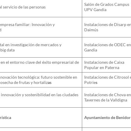
Salón de Grados Campus
al servicio de las personas
UPV Gandia
 empresa familiar: Innovación y
Instalaciones de Disarp e
d
Daimús
tal en investigación de mercados y
Instalaciones de ODEC e
 big data
Gandia
 en el entorno clave del éxito empresarial de
Instalaciones de Caixa
Popular en Paterna
innovación tecnológica: futuro sostenible en
Instalaciones de Citrosol 
cosecha de frutas y hortaliz
as
Potríe
s
, innovación y sostenibilidad en las ciudades
Instalaciones de Chova e
Tavernes de la Valldigna
rística
Ayuntamiento de Benido