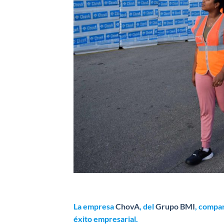
La empresa
ChovA
, del
Grupo BMI
, compa
éxito empresarial.