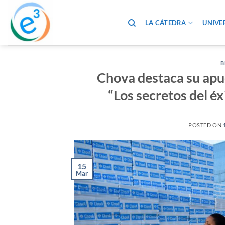
Saltar
al
LA CÁTEDRA
UNIVE
contenido
B
Chova destaca su apue
“Los secretos del éx
POSTED ON
15
Mar