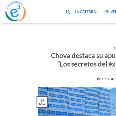
Saltar
al
LA CÁTEDRA
UNIVE
contenido
B
Chova destaca su apue
“Los secretos del é
POSTED ON
15
Mar