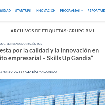
RSIDAD
STARTUPS
INNOVACIÓN
PROGRAMAS
REPORTAJE
ARCHIVOS DE ETIQUETAS:
GRUPO BMI
LOG
,
EMPRENDEDOR@S
,
ÉXITOS
sta por la calidad y la innovación en
xito empresarial – Skills Up Gandia”
15 MARZO, 2023
BY
ALEX DÍAZ MALDONADO