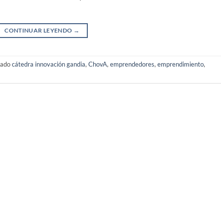
CONTINUAR LEYENDO
→
tado
cátedra innovación gandia
,
ChovA
,
emprendedores
,
emprendimiento
,