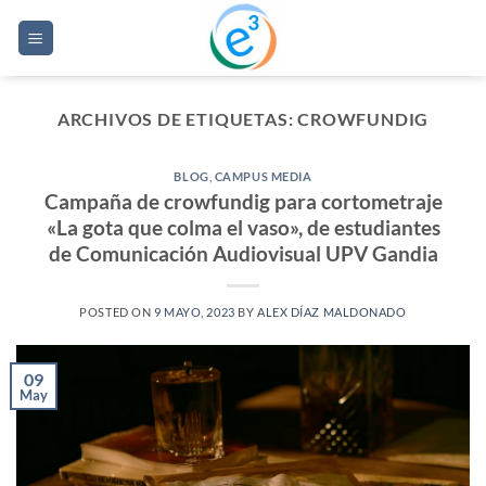
Saltar
al
contenido
ARCHIVOS DE ETIQUETAS:
CROWFUNDIG
BLOG
,
CAMPUS MEDIA
Campaña de crowfundig para cortometraje
«La gota que colma el vaso», de estudiantes
de Comunicación Audiovisual UPV Gandia
POSTED ON
9 MAYO, 2023
BY
ALEX DÍAZ MALDONADO
09
May