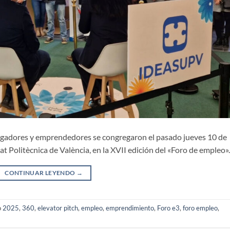
stigadores y emprendedores se congregaron el pasado jueves 10 de
t Politècnica de València, en la XVII edición del «Foro de empleo».
CONTINUAR LEYENDO
→
o
2025
,
360
,
elevator pitch
,
empleo
,
emprendimiento
,
Foro e3
,
foro empleo
,