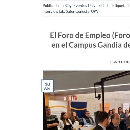
Publicado en
Blog
,
Eventos Universidad
|
Etiquetad
interview lab
,
Safor Conecta
,
UPV
El Foro de Empleo (ForoE
en el Campus Gandia de 
POSTED O
10
Abr