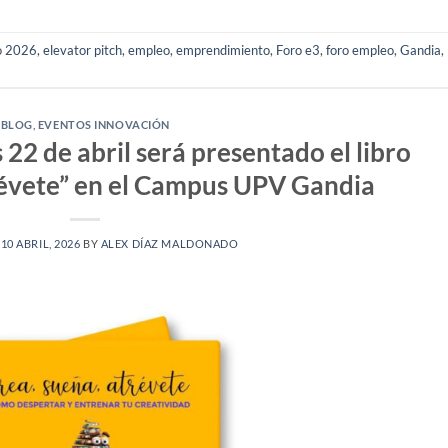
o
2026
,
elevator pitch
,
empleo
,
emprendimiento
,
Foro e3
,
foro empleo
,
Gandia
,
BLOG
,
EVENTOS INNOVACIÓN
22 de abril será presentado el libro
révete” en el Campus UPV Gandia
N
10 ABRIL, 2026
BY
ALEX DÍAZ MALDONADO