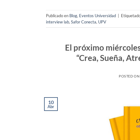
Publicado en
Blog
,
Eventos Universidad
|
Etiquetad
interview lab
,
Safor Conecta
,
UPV
El próximo miércoles 
“Crea, Sueña, At
POSTED O
10
Abr