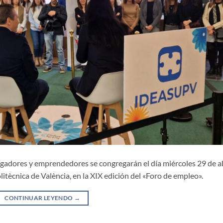
tigadores y emprendedores se congregarán el día miércoles 29 de ab
itècnica de València, en la XIX edición del «Foro de empleo».
CONTINUAR LEYENDO
→