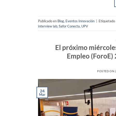
Publicado en
Blog
,
Eventos Innovación
|
Etiquetado
interview lab
,
Safor Conecta
,
UPV
El próximo miércoles
Empleo (ForoE)
POSTED ON
24
Mar