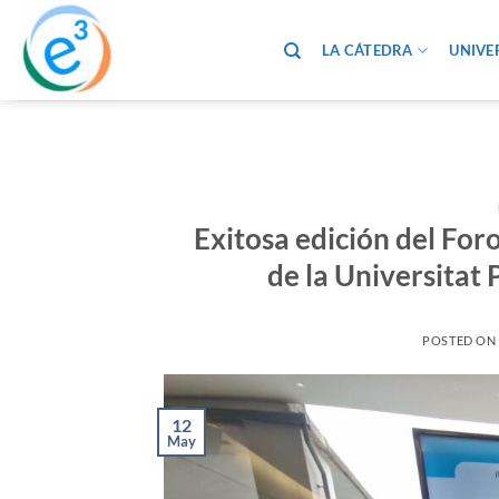
Saltar
al
LA CÁTEDRA
UNIVE
contenido
Exitosa edición del Fo
de la Universitat 
POSTED ON
12
May