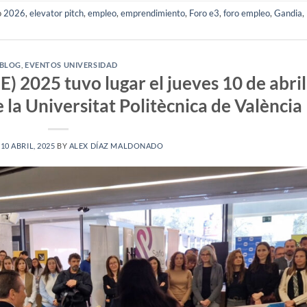
o
2026
,
elevator pitch
,
empleo
,
emprendimiento
,
Foro e3
,
foro empleo
,
Gandia
,
BLOG
,
EVENTOS UNIVERSIDAD
) 2025 tuvo lugar el jueves 10 de abril
la Universitat Politècnica de València
N
10 ABRIL, 2025
BY
ALEX DÍAZ MALDONADO