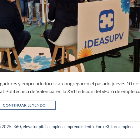
stigadores y emprendedores se congregaron el pasado jueves 10 de
t Politècnica de València, en la XVII edición del «Foro de empleo».
CONTINUAR LEYENDO
→
o
2025
,
360
,
elevator pitch
,
empleo
,
emprendimiento
,
Foro e3
,
foro empleo
,