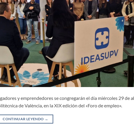
tigadores y emprendedores se congregarán el día miércoles 29 de ab
itècnica de València, en la XIX edición del «Foro de empleo».
CONTINUAR LEYENDO
→