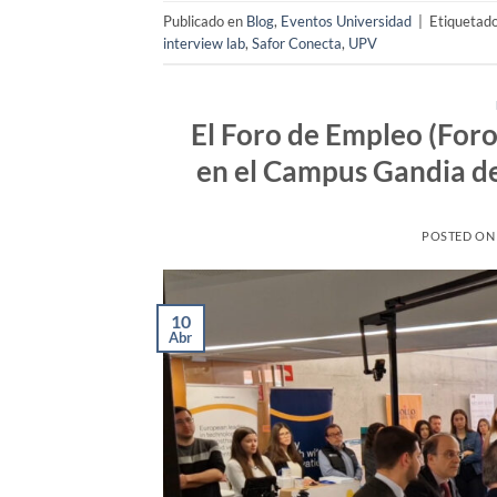
Publicado en
Blog
,
Eventos Universidad
|
Etiquetad
interview lab
,
Safor Conecta
,
UPV
El Foro de Empleo (ForoE
en el Campus Gandia de 
POSTED O
10
Abr