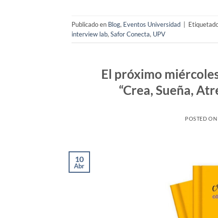
Publicado en
Blog
,
Eventos Universidad
|
Etiquetad
interview lab
,
Safor Conecta
,
UPV
El próximo miércoles 
“Crea, Sueña, At
POSTED O
10
Abr