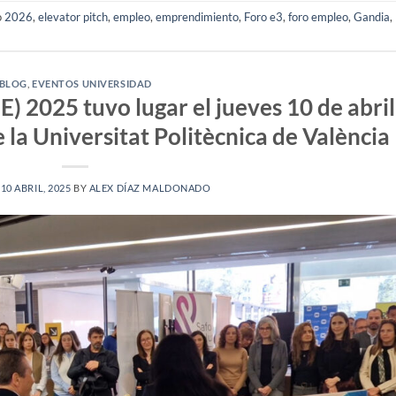
o
2026
,
elevator pitch
,
empleo
,
emprendimiento
,
Foro e3
,
foro empleo
,
Gandia
,
BLOG
,
EVENTOS UNIVERSIDAD
) 2025 tuvo lugar el jueves 10 de abril
la Universitat Politècnica de València
N
10 ABRIL, 2025
BY
ALEX DÍAZ MALDONADO