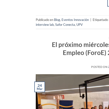
Publicado en
Blog
,
Eventos Innovación
|
Etiquetado
interview lab
,
Safor Conecta
,
UPV
El próximo miércoles
Empleo (ForoE)
POSTED ON
24
Mar