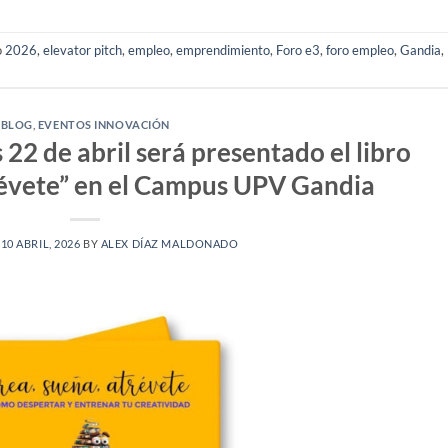
o
2026
,
elevator pitch
,
empleo
,
emprendimiento
,
Foro e3
,
foro empleo
,
Gandia
,
BLOG
,
EVENTOS INNOVACIÓN
22 de abril será presentado el libro
révete” en el Campus UPV Gandia
N
10 ABRIL, 2026
BY
ALEX DÍAZ MALDONADO