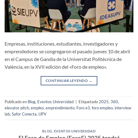
Empresas, instituciones, estudiantes, investigadores y
emprendedores se congregaron el pasado jueves 10 de abril
en el Campus de Gandia de la Universitat Politècnica de
València, en la XVII edición del «Foro de empleo».
CONTINUAR LEYENDO
→
Publicado en
Blog
,
Eventos Universidad
|
Etiquetado
2025
,
360
,
elevator pitch
,
empleo
,
emprendimiento
,
Foro e3
,
foro empleo
,
interview
lab
,
Safor Conecta
,
UPV
BLOG
,
EVENTOS UNIVERSIDAD
El Foro de Empleo (ForoE) 2025 tendrá