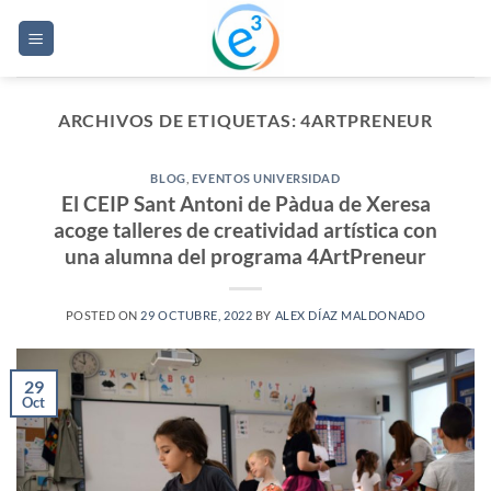
Saltar
al
contenido
ARCHIVOS DE ETIQUETAS:
4ARTPRENEUR
BLOG
,
EVENTOS UNIVERSIDAD
El CEIP Sant Antoni de Pàdua de Xeresa
acoge talleres de creatividad artística con
una alumna del programa 4ArtPreneur
POSTED ON
29 OCTUBRE, 2022
BY
ALEX DÍAZ MALDONADO
29
Oct