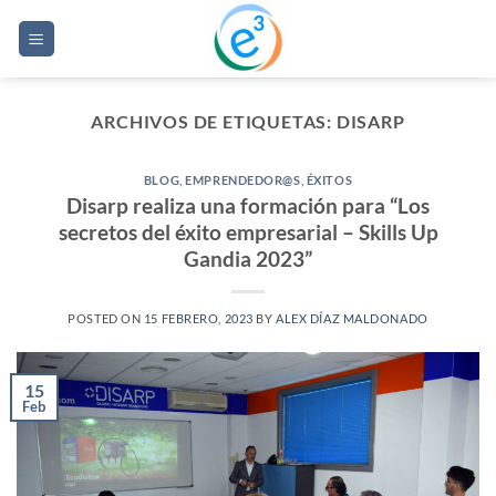
Saltar
al
contenido
ARCHIVOS DE ETIQUETAS:
DISARP
BLOG
,
EMPRENDEDOR@S
,
ÉXITOS
Disarp realiza una formación para “Los
secretos del éxito empresarial – Skills Up
Gandia 2023”
POSTED ON
15 FEBRERO, 2023
BY
ALEX DÍAZ MALDONADO
15
Feb