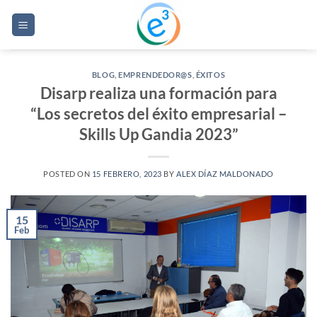
Saltar
al
contenido
BLOG
,
EMPRENDEDOR@S
,
ÉXITOS
Disarp realiza una formación para
“Los secretos del éxito empresarial –
Skills Up Gandia 2023”
POSTED ON
15 FEBRERO, 2023
BY
ALEX DÍAZ MALDONADO
15
Feb