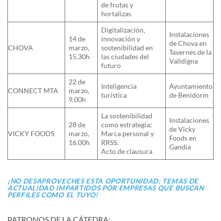
de frutas y
hortalizas
Digitalización,
Instalaciones
14 de
innovación y
de Chova en
CHOVA
marzo,
sostenibilidad en
Tavernes de la
15.30h
las ciudades del
Valldigna
futuro
22 de
Inteligencia
Ayuntamiento
CONNECT MTA
marzo,
turística
de Benidorm
9.00h
La sostenibilidad
Instalaciones
28 de
como estrategia;
de Vicky
VICKY FOODS
marzo,
Marca personal y
Foods en
16.00h
RRSS.
Gandia
Acto de clausura
¡NO DESAPROVECHES ESTA OPORTUNIDAD: TEMAS DE
ACTUALIDAD IMPARTIDOS POR EMPRESAS QUE BUSCAN
PERFILES COMO EL TUYO!
PATRONOS DE LA CÁTEDRA: