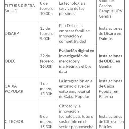
Salón de
8 de
La tecnología al
FUTURS-RIBERA
Grados
febrero,
servicio de las
SALUD
Campus UPV
10:00h
personas
Gandia
El I+D+i en la
15 de
Instalaciones
empresa familiar:
DISARP
febrero,
de Disarp en
Innovación y
9:00h
Daimús
competitividad
Evolución digital en
22 de
investigación de
Instalaciones
ODEC
febrero,
mercados y
de ODEC en
16.00h
marketing y el big
Gandia
data
La integración en el
Instalaciones
1 de
CAIXA
entorno clave del
de Caixa
marzo,
POPULAR
éxito empresarial
Popular en
15.30h
de Caixa Popular
Paterna
Citrosol y la
innovación
8 de
tecnológica: futuro
Instalaciones
CITROSOL
marzo,
sostenible en el
de Citrosol en
15.30h
sector postcosecha
Potríes