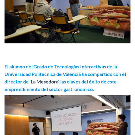
El alumno del Grado de Tecnologías Interactivas de la
Universidad Politécnica de Valencia ha compartido
con el
director de
‘
La Mesedora
‘
las claves del éxito
de este
emprendimiento del sector gastronómico
.