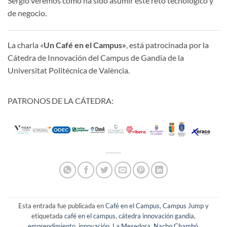
Sergio veremos cómo ha sido asumir este reto tecnológico y
de negocio.
La charla «
Un Café en el Campus»
, está patrocinada por la
Cátedra de Innovación del Campus de Gandia de la
Universitat Politécnica de València.
PATRONOS DE LA CÁTEDRA:
Esta entrada fue publicada en
Café en el Campus
,
Campus Jump
y
etiquetada
café en el campus
,
cátedra innovación gandia
,
emprendimiento
,
innovación
,
La Mesedora
,
Nacho Chambó
.