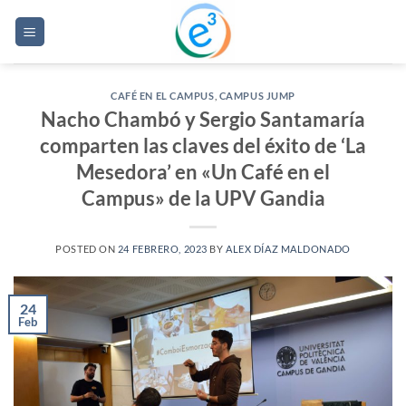
Saltar
al
contenido
CAFÉ EN EL CAMPUS
,
CAMPUS JUMP
Nacho Chambó y Sergio Santamaría
comparten las claves del éxito de ‘La
Mesedora’ en «Un Café en el
Campus» de la UPV Gandia
POSTED ON
24 FEBRERO, 2023
BY
ALEX DÍAZ MALDONADO
24
Feb