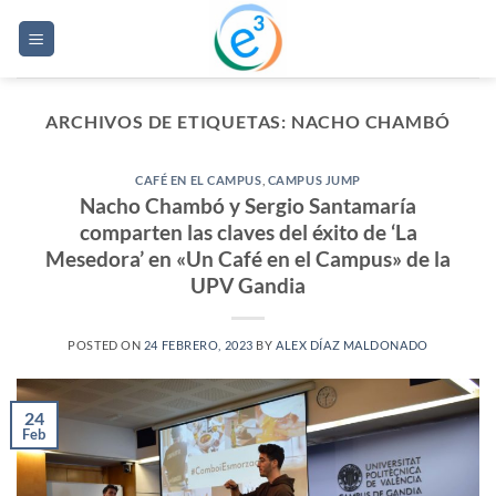
Saltar
al
contenido
ARCHIVOS DE ETIQUETAS:
NACHO CHAMBÓ
CAFÉ EN EL CAMPUS
,
CAMPUS JUMP
Nacho Chambó y Sergio Santamaría
comparten las claves del éxito de ‘La
Mesedora’ en «Un Café en el Campus» de la
UPV Gandia
POSTED ON
24 FEBRERO, 2023
BY
ALEX DÍAZ MALDONADO
24
Feb