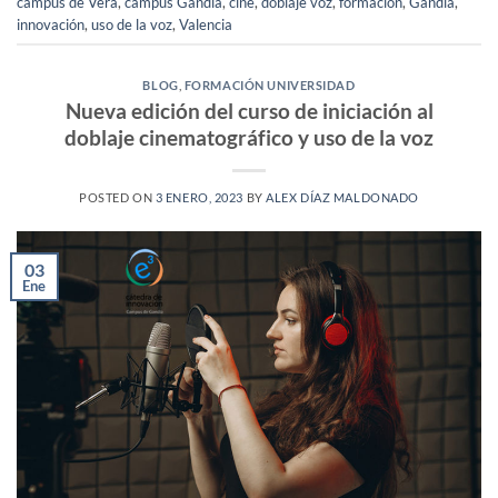
campus de Vera
,
campus Gandia
,
cine
,
doblaje voz
,
formación
,
Gandia
,
innovación
,
uso de la voz
,
Valencia
BLOG
,
FORMACIÓN UNIVERSIDAD
Nueva edición del curso de iniciación al
doblaje cinematográfico y uso de la voz
POSTED ON
3 ENERO, 2023
BY
ALEX DÍAZ MALDONADO
03
Ene