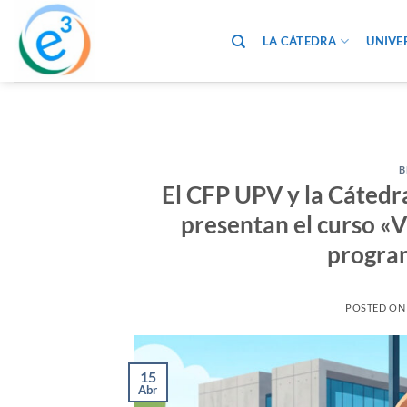
Saltar
al
LA CÁTEDRA
UNIVE
contenido
B
El CFP UPV y la Cátedr
presentan el curso «V
program
POSTED O
15
Abr