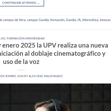
CONTINUAR LEYENDO
→
do
campus de Vera
,
campus Gandia
,
formación
,
Gandia
,
IA
,
informática
,
innovac
LOG
,
FORMACIÓN UNIVERSIDAD
y enero 2025 la UPV realiza una nueva
niciación al doblaje cinematográfico y
uso de la voz
 DICIEMBRE, 2024
BY
ALEX DÍAZ MALDONADO