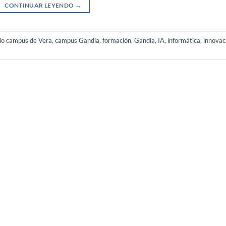
CONTINUAR LEYENDO
→
do
campus de Vera
,
campus Gandia
,
formación
,
Gandia
,
IA
,
informática
,
innovac