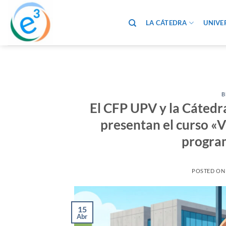
Saltar
al
LA CÁTEDRA
UNIVE
contenido
B
El CFP UPV y la Cátedr
presentan el curso «V
program
POSTED O
15
Abr