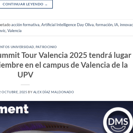
CONTINUAR LEYENDO
→
uetado
acción formativa
,
Artificial Intelligence Day Oliva
,
formación
,
IA
,
innovac
nvic
,
Valencia
ENTOS UNIVERSIDAD
,
PATROCINIO
mmit Tour Valencia 2025 tendrá lugar
iembre en el campus de Valencia de la
UPV
2 OCTUBRE, 2025
BY
ALEX DÍAZ MALDONADO