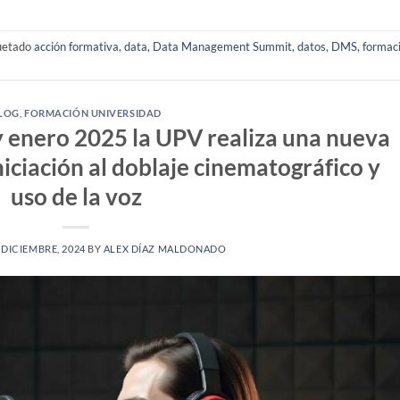
uetado
acción formativa
,
data
,
Data Management Summit
,
datos
,
DMS
,
formac
LOG
,
FORMACIÓN UNIVERSIDAD
y enero 2025 la UPV realiza una nueva
niciación al doblaje cinematográfico y
uso de la voz
 DICIEMBRE, 2024
BY
ALEX DÍAZ MALDONADO