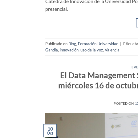
Cátedra de Innovación de la Universidad Pol
presencial.
Publicado en
Blog
,
Formación Universidad
|
Etiquet
Gandia
,
innovación
,
uso de la voz
,
Valencia
EV
El Data Management S
miércoles 16 de octub
POSTED ON
1
10
Oct