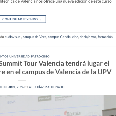
itécnica de Valencia nos ofrece una nueva edición de este curso
CONTINUAR LEYENDO
→
ado
audiovisual
,
campus de Vera
,
campus Gandia
,
cine
,
doblaje voz
,
formación
,
ENTOS UNIVERSIDAD
,
PATROCINIO
ummit Tour Valencia tendrá lugar el
re en el campus de Valencia de la UPV
0 OCTUBRE, 2024
BY
ALEX DÍAZ MALDONADO