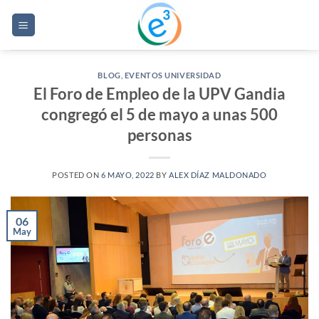
Saltar
al
contenido
BLOG
,
EVENTOS UNIVERSIDAD
El Foro de Empleo de la UPV Gandia
congregó el 5 de mayo a unas 500
personas
POSTED ON
6 MAYO, 2022
BY
ALEX DÍAZ MALDONADO
06
May