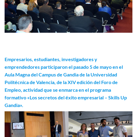
Empresarios, estudiantes, investigadores y
emprendedores participaron el pasado 5 de mayo en el
Aula Magna del Campus de Gandia de la Universidad
Politécnica de Valencia, de la
XIV edición del Foro de
Empleo
, actividad que se enmarca en el programa
formativo «Los secretos del éxito empresarial – Skills Up
Gandia».