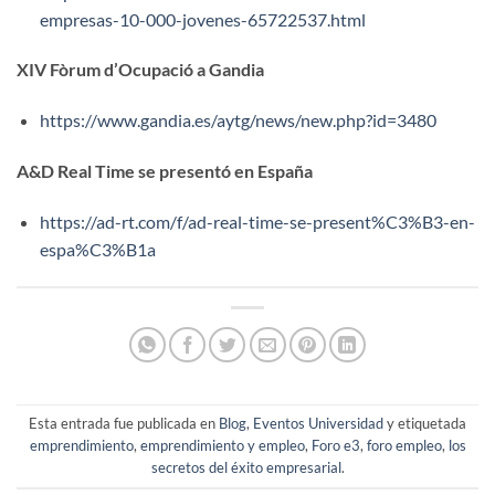
empresas-10-000-jovenes-65722537.html
XIV Fòrum d’Ocupació a Gandia
https://www.gandia.es/aytg/news/new.php?id=3480
A&D Real Time se presentó en España
https://ad-rt.com/f/ad-real-time-se-present%C3%B3-en-
espa%C3%B1a
Esta entrada fue publicada en
Blog
,
Eventos Universidad
y etiquetada
emprendimiento
,
emprendimiento y empleo
,
Foro e3
,
foro empleo
,
los
secretos del éxito empresarial
.