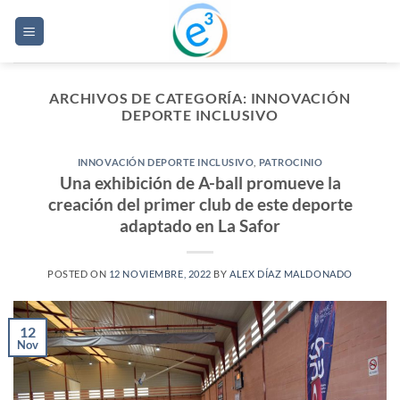
Saltar
al
contenido
ARCHIVOS DE CATEGORÍA:
INNOVACIÓN
DEPORTE INCLUSIVO
INNOVACIÓN DEPORTE INCLUSIVO
,
PATROCINIO
Una exhibición de A-ball promueve la
creación del primer club de este deporte
adaptado en La Safor
POSTED ON
12 NOVIEMBRE, 2022
BY
ALEX DÍAZ MALDONADO
12
Nov