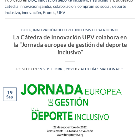
Publicado en
Blog
,
innovación deporte inclusivo
,
Patrocinio
|
Etiquetado
cátedra innovación gandia
,
colaboración
,
compromiso social
,
deporte
inclusivo
,
innovación
,
Promis
,
UPV
BLOG
,
INNOVACIÓN DEPORTE INCLUSIVO
,
PATROCINIO
La Cátedra de Innovación UPV colabora en
la “Jornada europea de gestión del deporte
inclusivo”
POSTED ON
19 SEPTIEMBRE, 2022
BY
ALEX DÍAZ MALDONADO
19
Sep