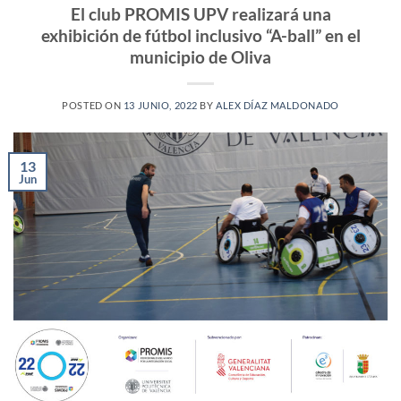
El club PROMIS UPV realizará una
exhibición de fútbol inclusivo “A-ball” en el
municipio de Oliva
POSTED ON
13 JUNIO, 2022
BY
ALEX DÍAZ MALDONADO
13
Jun