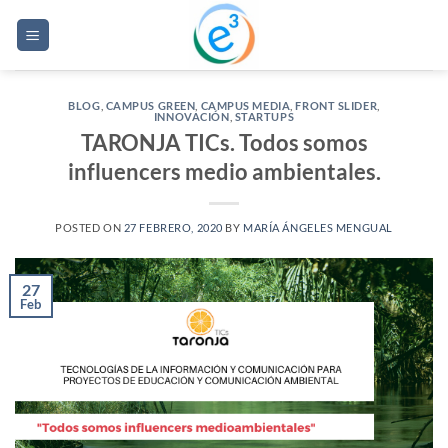
Saltar
al
contenido
BLOG
,
CAMPUS GREEN
,
CAMPUS MEDIA
,
FRONT SLIDER
,
INNOVACIÓN
,
STARTUPS
TARONJA TICs. Todos somos
influencers medio ambientales.
POSTED ON
27 FEBRERO, 2020
BY
MARÍA ÁNGELES MENGUAL
27
Feb